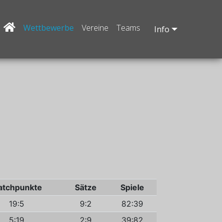
Wettbewerbe
Vereine
Teams
Info
tchpunkte
Sätze
Spiele
19:5
9:2
82:39
5:19
2:9
39:82