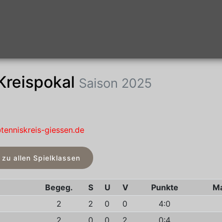
 Kreispokal
Saison 2025
tenniskreis-giessen.de
 zu allen Spielklassen
Begeg.
S
U
V
Punkte
Ma
2
2
0
0
4:0
2
0
0
2
0:4